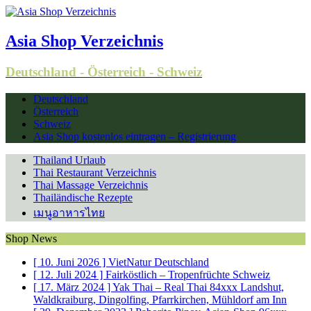
Asia Shop Verzeichnis
Deutschland - Österreich - Schweiz
Deutschland
Österreich
Schweiz
Asia Shop kostenlos eintragen – Registrierung
Thailand Urlaub
Thai Restaurant Verzeichnis
Thai Massage Verzeichnis
Thailändische Rezepte
เมนูอาหารไทย
Shop News
[
]
VietNatur
Deutschland
[
]
Fairköstlich – Tropenfrüchte
Schweiz
[
]
Yak Thai – Real Thai
84xxx Landshut,
Waldkraiburg, Dingolfing, Pfarrkirchen, Mühldorf am Inn