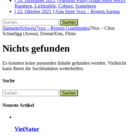
[
]
Paborito Pinoy-Asian-Shop
96xxx
Bamberg, Lichtenfels, Coburg, Sonneberg
[
]
Asia Store
5xxx – Region Aargau
Suchen
nach:
Startseite
Schweiz
7xxx – Region Graubünden
70xx – Chur,
Schanfigg (Arosa), Domat/Ems, Flims
Nichts gefunden
Es konnten keine passenden Inhalte gefunden werden. Vielleicht
kann Ihnen die Suchfunktion weiterhelfen.
Suche
Suchen
nach:
Neueste Artikel
VietNatur