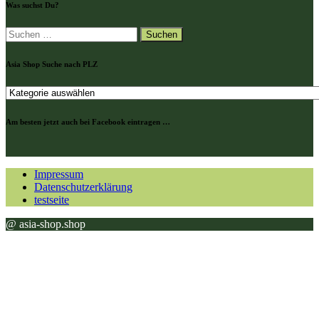
Was suchst Du?
Suchen
nach:
Asia Shop Suche nach PLZ
Asia
Shop
Suche
Am besten jetzt auch bei Facebook eintragen …
nach
PLZ
Impressum
Datenschutzerklärung
testseite
@ asia-shop.shop