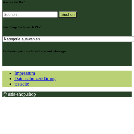
Was suchst Du?
Suchen
nach:
Asia Shop Suche nach PLZ
Asia
Shop
Suche
Am besten jetzt auch bei Facebook eintragen …
nach
PLZ
Impressum
Datenschutzerklärung
testseite
@ asia-shop.shop