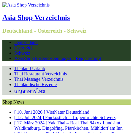
Asia Shop Verzeichnis
Deutschland - Österreich - Schweiz
Deutschland
Österreich
Schweiz
Asia Shop kostenlos eintragen – Registrierung
Thailand Urlaub
Thai Restaurant Verzeichnis
Thai Massage Verzeichnis
Thailändische Rezepte
เมนูอาหารไทย
Shop News
[
]
VietNatur
Deutschland
[
]
Fairköstlich – Tropenfrüchte
Schweiz
[
]
Yak Thai – Real Thai
84xxx Landshut,
Waldkraiburg, Dingolfing, Pfarrkirchen, Mühldorf am Inn