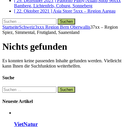
[
]
Paborito Pinoy-Asian-Shop
96xxx
Bamberg, Lichtenfels, Coburg, Sonneberg
[
]
Asia Store
5xxx – Region Aargau
Suchen
nach:
Startseite
Schweiz
3xxx Region Bern Oberwallis
37xx – Region
Spiez, Simmental, Frutigland, Saanenland
Nichts gefunden
Es konnten keine passenden Inhalte gefunden werden. Vielleicht
kann Ihnen die Suchfunktion weiterhelfen.
Suche
Suchen
nach:
Neueste Artikel
VietNatur